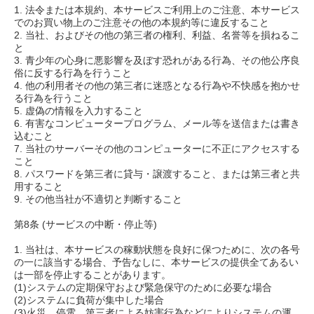
1. 法令または本規約、本サービスご利用上のご注意、本サービス
でのお買い物上のご注意その他の本規約等に違反すること
2. 当社、およびその他の第三者の権利、利益、名誉等を損ねるこ
と
3. 青少年の心身に悪影響を及ぼす恐れがある行為、その他公序良
俗に反する行為を行うこと
4. 他の利用者その他の第三者に迷惑となる行為や不快感を抱かせ
る行為を行うこと
5. 虚偽の情報を入力すること
6. 有害なコンピュータープログラム、メール等を送信または書き
込むこと
7. 当社のサーバーその他のコンピューターに不正にアクセスする
こと
8. パスワードを第三者に貸与・譲渡すること、または第三者と共
用すること
9. その他当社が不適切と判断すること
第8条 (サービスの中断・停止等)
1. 当社は、本サービスの稼動状態を良好に保つために、次の各号
の一に該当する場合、予告なしに、本サービスの提供全てあるい
は一部を停止することがあります。
(1)システムの定期保守および緊急保守のために必要な場合
(2)システムに負荷が集中した場合
(3)火災、停電、第三者による妨害行為などによりシステムの運