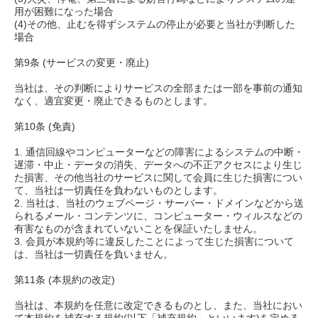
用が困難になった場合
(4)その他、止むを得ずシステムの停止が必要と当社が判断した
場合
第9条 (サービスの変更・廃止)
当社は、その判断によりサービスの全部または一部を事前の通知
なく、適宜変更・廃止できるものとします。
第10条 (免責)
1. 通信回線やコンピューターなどの障害によるシステムの中断・
遅滞・中止・データの消失、データへの不正アクセスにより生じ
た損害、その他当社のサービスに関して会員に生じた損害につい
て、当社は一切責任を負わないものとします。
2. 当社は、当社のウェブページ・サーバー・ドメインなどから送
られるメール・コンテンツに、コンピューター・ウィルスなどの
有害なものが含まれていないことを保証いたしません。
3. 会員が本規約等に違反したことによって生じた損害について
は、当社は一切責任を負いません。
第11条 (本規約の改定)
当社は、本規約を任意に改定できるものとし、また、当社におい
て本規約を補充する規約(以下「補充規約」といいます)を定める