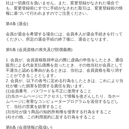
社は一切責任を負いません。また、変更登録がなされた場合で
も、変更登録前にすでに手続がなされた取引は、変更登録前の情
報に基づいて行われますのでご注意ください。
第4条 (退会)
会員が退会を希望する場合には、会員本人が退会手続きを行って
ください。所定の退会手続の終了後に、退会となります。
第5条 (会員資格の喪失及び賠償義務)
1. 会員が、会員資格取得申込の際に虚偽の申告をしたとき、通信
販売による代金支払債務を怠ったとき、その他当社が会員として
不適当と認める事由があるときは、当社は、会員資格を取り消す
ことができることとします。
2. 会員が、以下の各号に定める行為をしたときは、これにより当
社が被った損害を賠償する責任を負います。
(1)会員番号、パスワードを不正に使用すること
(2)当ホームページにアクセスして情報を改ざんしたり、当ホー
ムページに有害なコンピュータープログラムを送信するなどし
て、当社の営業を妨害すること
(3)当社が扱う商品の知的所有権を侵害する行為をすること
(4)その他、この利用規約に反する行為をすること
第6条 (会員情報の取扱い)