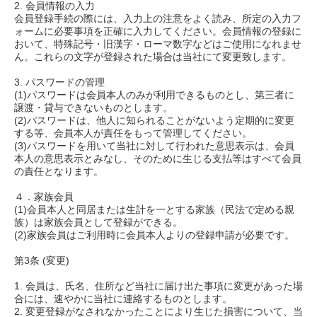
2. 会員情報の入力
会員登録手続の際には、入力上の注意をよく読み、所定の入力フ
ォームに必要事項を正確に入力してください。会員情報の登録に
おいて、特殊記号・旧漢字・ローマ数字などはご使用になれませ
ん。これらの文字が登録された場合は当社にて変更致します。
3. パスワードの管理
(1)パスワードは会員本人のみが利用できるものとし、第三者に
譲渡・貸与できないものとします。
(2)パスワードは、他人に知られることがないよう定期的に変更
する等、会員本人が責任をもって管理してください。
(3)パスワードを用いて当社に対して行われた意思表示は、会員
本人の意思表示とみなし、そのために生じる支払等はすべて会員
の責任となります。
４．家族会員
(1)会員本人と同居または生計を一とする家族（民法で定める親
族）は家族会員として登録ができる。
(2)家族会員はご利用時に会員本人よりの登録申請が必要です。
第3条 (変更)
1. 会員は、氏名、住所など当社に届け出た事項に変更があった場
合には、速やかに当社に連絡するものとします。
2. 変更登録がなされなかったことにより生じた損害について、当