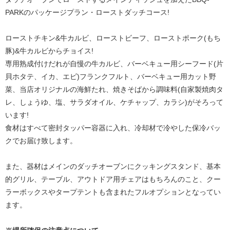
PARKのパッケージプラン・ローストダッチコース!
ローストチキン&牛カルビ、ローストビーフ、ローストポーク(もち
豚)&牛カルビからチョイス!
専用熟成付けだれが自慢の牛カルビ、バーベキュー用シーフード(片
貝ホタテ、イカ、エビ)フランクフルト、バーベキュー用カット野
菜、当店オリジナルの海鮮たれ、焼きそばから調味料(自家製焼肉タ
レ、しょうゆ、塩、サラダオイル、ケチャップ、カラシ)がそろって
います!
食材はすべて密封タッパー容器に入れ、冷却材で冷やした保冷バッ
クでお届け致します。
また、器材はメインのダッチオーブンにクッキングスタンド、基本
的グリル、テーブル、アウトドア用チェアはもちろんのこと、クー
ラーボックスやタープテントも含まれたフルオプションとなってい
ます。