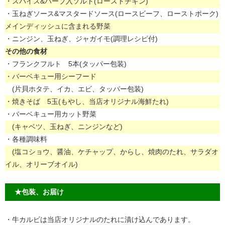
・スパイス&ハーブ入ソルト(ローストチキン)
・玉ねぎソース&マスタードソース(ロースビーフ、ローストポーク)
メインディッシュに含まれる野菜
・ニンジン、玉ねぎ、ジャガイモ(調理レシピ付)
その他の食材
・フランクフルト 5本(タッパー包装)
・バーベキュー用シーフード
(片貝ホタテ、イカ、エビ、タッパー包装)
・焼きそば 5玉(もやし、当店オリジナル海鮮たれ)
・バーベキュー用カット野菜
(キャベツ、玉ねぎ、ニンジンなど)
・各種調味料
(塩コショウ、醤油、ケチャップ、からし、焼肉のたれ、サラダオ
イル、オリーブオイル)
★包装、お届け
・牛カルビは当店オリジナルのたれに漬け込んであります。