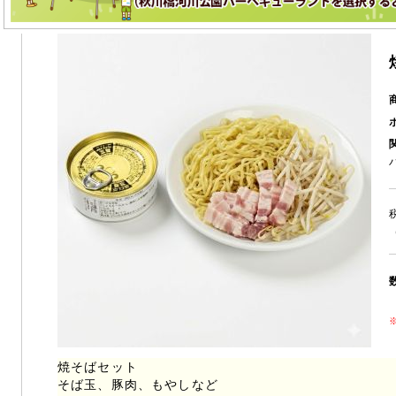
焼そばセット
そば玉、豚肉、もやしなど