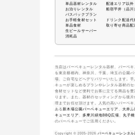
単品器材レンタル
配達エリア以外
お泊りレンタル
船宿平井（品川
バスパックプラン
お手軽食材セット
ドリンク配送代
単品食材
取り寄せ商品配
生ビールサーバー
消耗品
当店はバーベキューレンタル器材、バーベキ
を東京都都内、神奈川、千葉、埼玉の公園バ
場、ご自宅などへデリバリーいたします。手
キューが楽しめるプランやレンタル器材のセ
食材セットなど便利でお客に立てる商品を豊
ります。また、器材のセッティングから後片
理までお任せ頂けます。人気の高いバーベキ
ある
新木場公園バーベキューエリア
、
大井ふ
キューエリア
、
多摩川緑地BBQ広場
、
丸子橋
のバーベキューでご活用ください。
Copyright © 2005-2026
バーベキューレンタル