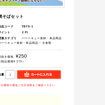
焼そばセット
商品コード
TBYS-1
ポイント
2
Pt
関連カテゴリ
バーベキュー食材・単品商品
バーベキュー食材・単品商品
>
主食類
¥250
税抜き価格
（税込価格¥ 275）
数量
※公園毎の最低ご注文金額をご確認ください