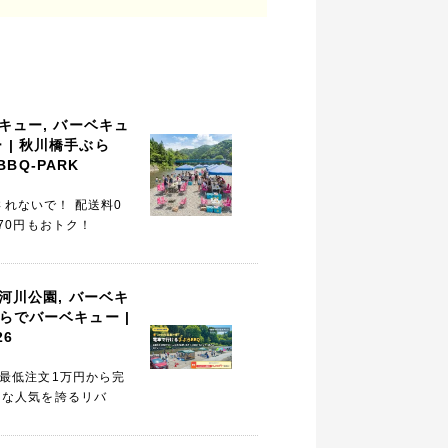
キュー
,
バーベキュ
ー
| 秋川橋手ぶら
BQ-PARK
れないで！ 配送料0
270円もおトク！
河川公園
,
バーベキ
らでバーベキュー
|
6
！最低注文1万円から完
的な人気を誇るリバ