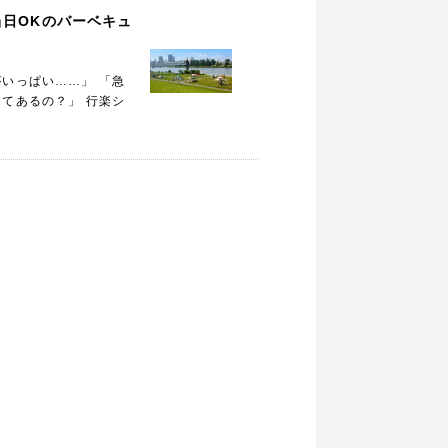
当日OKのバーベキュ
いっぱい……」 「急
てあるの？」 行楽シ