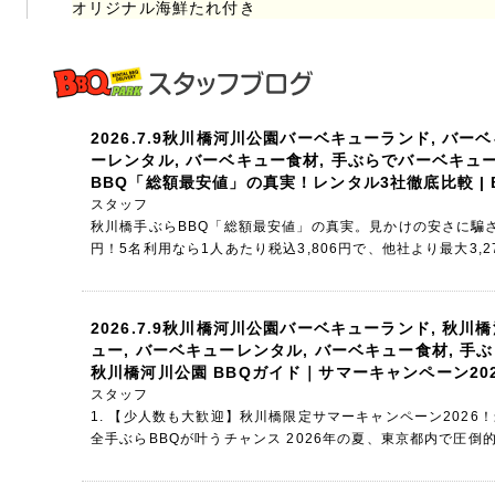
オリジナル海鮮たれ付き
2026.7.9
秋川橋河川公園バーベキューランド
,
バーベ
ーレンタル
,
バーベキュー食材
,
手ぶらでバーベキュ
BBQ「総額最安値」の真実！レンタル3社徹底比較 | B
スタッフ
秋川橋手ぶらBBQ「総額最安値」の真実。見かけの安さに騙さ
円！5名利用なら1人あたり税込3,806円で、他社より最大3,
2026.7.9
秋川橋河川公園バーベキューランド
,
秋川橋
ュー
,
バーベキューレンタル
,
バーベキュー食材
,
手ぶ
秋川橋河川公園 BBQガイド｜サマーキャンペーン202
スタッフ
1. 【少人数も大歓迎】秋川橋限定サマーキャンペーン2026
全手ぶらBBQが叶うチャンス 2026年の夏、東京都内で圧倒