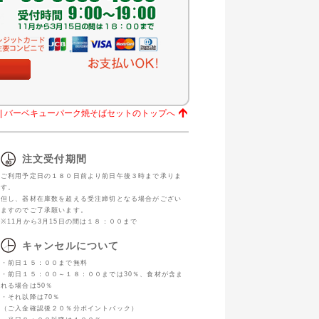
| バーベキューパーク焼そばセットのトップへ
注文受付期間
ご利用予定日の１８０日前より前日午後３時まで承りま
す。
但し、器材在庫数を超える受注締切となる場合がござい
ますのでご了承願います。
※11
月から
3
月
15
日の間は１８：００まで
キャンセルについて
・前日１５：００まで無料
・前日１５：００～１８：００までは30％、食材が含ま
れる場合は50％
・それ以降は70％
（ご入金確認後２０％分ポイントバック）