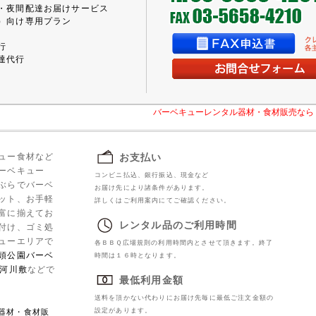
・夜間配達お届けサービス
）向け専用プラン
行
達代行
バーベキューレンタル器材・食材販売なら 
ュー食材など
お支払い
ーベキュー
コンビニ払込、銀行振込、現金など
ぶらでバーベ
お届け先により諸条件があります。
ット、お手軽
詳しくはご利用案内にてご確認ください。
富に揃えてお
レンタル品のご利用時間
付け、ゴミ処
ューエリアで
各ＢＢＱ広場規則の利用時間内とさせて頂きます。終了
頭公園バーベ
時間は１６時となります。
河川敷
などで
最低利用金額
送料を頂かない代わりにお届け先毎に最低ご注文金額の
設定があります。
器材・食材販