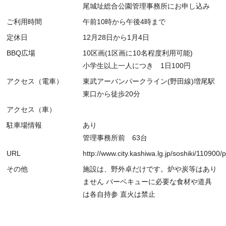
尾城址総合公園管理事務所にお申し込み
ご利用時間
午前10時から午後4時まで
定休日
12月28日から1月4日
BBQ広場
10区画(1区画に10名程度利用可能)
小学生以上一人につき 1日100円
アクセス（電車）
東武アーバンパークライン(野田線)増尾駅
東口から徒歩20分
アクセス（車）
駐車場情報
あり
管理事務所前 63台
URL
http://www.city.kashiwa.lg.jp/soshiki/110900
その他
施設は、野外卓だけです。炉や炭等はあり
ません バーベキューに必要な食材や道具
は各自持参 直火は禁止