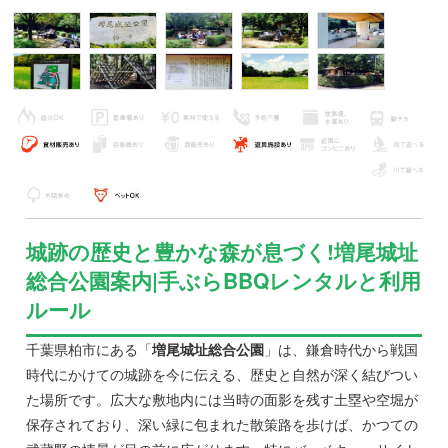
城跡の歴史と豊かな森が息づく!増尾城址
総合公園案内|手ぶらBBQレンタルと利用
ルール
千葉県柏市にある「
増尾城址総合公園
」は、鎌倉時代から戦国
時代にかけての城跡を今に伝える、歴史と自然が深く結びつい
た場所です。広大な敷地内には当時の面影を残す土塁や空堀が
保存されており、深い緑に包まれた散策路を歩けば、かつての