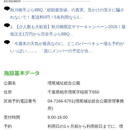
秋川橋手ぶらBBQ「総額最安値」の真実。見かけの安さに騙さ
れないで！ 配送料0円！5名利用なら1...
1. 【少人数も大歓迎】秋川橋限定サマーキャンペーン2026！最
低注文1万円から完全手ぶらBBQ...
「今週末の天気が最高なのに、どこのバーベキュー場も予約が
いっぱい……」 「急にメンバーの予定が合...
公園名
増尾城址総合公園
住所
千葉県柏市増尾字稲荷下650
区画予約電話番号
04-7166-6701(増尾城址総合公園管理事務
所)
受付時間
9:00-16:00
予約
利用日の1ヶ月前から利用前日までに、増