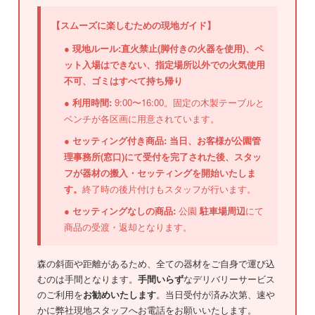
【スムーズに楽しむための現地ガイド】
●
現地ルール:直火禁止(脚付きの火器を使用)、ペ
ット入場はできない、指定場所以外での火気使用
不可、ゴミはすべて持ち帰り
●
利用時間:
9:00〜16:00。固定の木製テーブルと
ベンチが各区画に用意されています。
●
セッティング付き商品:
当日、お客様が公園管
理事務所(窓口)にて受付を完了された後、スタッ
フが器材の搬入・セッティングを開始いたしま
す。
終了時の後片付けもスタッフが行います。
●
セッティングなしの商品:
公園
駐車場周辺
にて
商品の受渡・返却となります。
森の斜面や距離があるため、全ての器材をご自身で運び込
むのは手間となります。
手間いらず
なデリバリーサービス
のご利用を
お勧めいたします
。当日受付が済み次第、速や
かに弊社現地スタッフへお電話をお願いいたします。