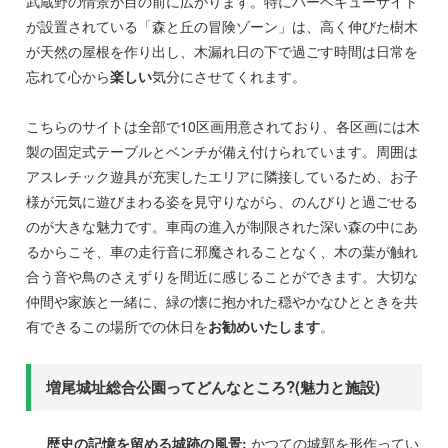
武蔵野の情景が目の前に広がります。特にバーベキューサイト
が設置されている「森と丘の冒険ゾーン」は、高く伸びた樹木
が天然の屋根を作り出し、木漏れ日の下で過ごす時間は日常を
忘れて心から
楽しい
気分にさせてくれます。
こちらのサイトは全部で10区画用意されており、各区画には木
製の固定式テーブルとベンチが備え付けられています。周囲は
アスレチック遊具が充実したエリアに隣接しているため、お子
様が元気に遊びまわる姿を見守りながら、のんびりと過ごせる
のが大きな魅力です。車両の進入が制限された深い森の中にあ
るからこそ、車の走行音に邪魔されることなく、木の葉が触れ
合う音や鳥のさえずりを間近に感じることができます。大切な
仲間や家族と一緒に、緑の懐に抱かれた穏やかなひとときを共
有できるこの場所での休日を
お勧めいたします
。
増尾城址総合公園ってどんなところ?(魅力と施設)
歴史の記憶を留める城跡の風景:
かつての城郭を形作ってい