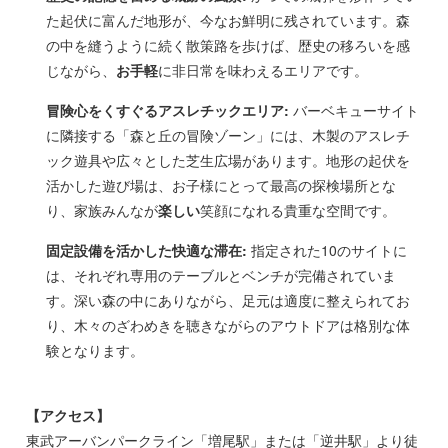
た起伏に富んだ地形が、今なお鮮明に残されています。森
の中を縫うように続く散策路を歩けば、歴史の移ろいを感
じながら、
お手軽
に非日常を味わえるエリアです。
冒険心をくすぐるアスレチックエリア:
バーベキューサイト
に隣接する「森と丘の冒険ゾーン」には、木製のアスレチ
ック遊具や広々とした芝生広場があります。地形の起伏を
活かした遊び場は、お子様にとって最高の探検場所とな
り、家族みんなが
楽しい
笑顔になれる貴重な空間です。
固定設備を活かした快適な滞在:
指定された10のサイトに
は、それぞれ専用のテーブルとベンチが完備されていま
す。深い森の中にありながら、足元は適度に整えられてお
り、木々のざわめきを聴きながらのアウトドアは格別な体
験となります。
【アクセス】
東武アーバンパークライン「増尾駅」または「逆井駅」より徒