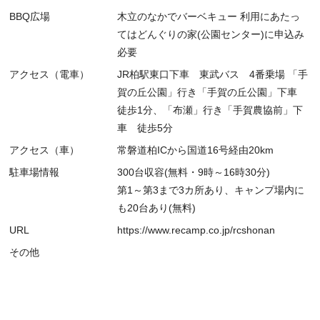
BBQ広場
木立のなかでバーベキュー 利用にあたっ
てはどんぐりの家(公園センター)に申込み
必要
アクセス（電車）
JR柏駅東口下車 東武バス 4番乗場 「手
賀の丘公園」行き「手賀の丘公園」下車
徒歩1分、「布瀬」行き「手賀農協前」下
車 徒歩5分
アクセス（車）
常磐道柏ICから国道16号経由20km
駐車場情報
300台収容(無料・9時～16時30分)
第1～第3まで3カ所あり、キャンプ場内に
も20台あり(無料)
URL
https://www.recamp.co.jp/rcshonan
その他