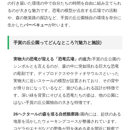
の行き届いた環境の中で自分たちの時間を自由に組み立てられ
るのが大きな魅力です。恐竜の模型が点在する広場での活動
や、森の散策路の探訪など、手賀の丘公園独自の環境を存分に
生かした
バーベキュー
が叶います。
手賀の丘公園ってどんなところ?(魅力と施設)
実物大の恐竜が迎える「恐竜広場」の迫力:
手賀の丘公園の
シンボルとも言えるのが、森の中に突如現れる巨大な恐竜
の彫刻です。ディプロドクスやケティオサウルスといった
実物大に近いスケールの模型が設置されており、その背中
が滑り台になっているなど、遊び心あふれる設計が特徴で
す。深い緑を背景にそびえる恐竜たちの姿は、他の公園に
はない手賀の丘公園独自の大きな特徴です。
26ヘクタールの森を巡る自然観察路:
園内には、起伏のある
地形を活かしたウォーキングコースが整備されています。
コゲラやエナガなどの野鳥が羽を休める姿を間近に観察で