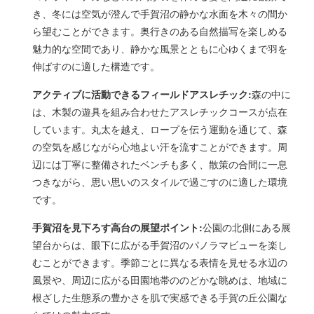
き、冬には空気が澄んで手賀沼の静かな水面を木々の間か
ら望むことができます。奥行きのある自然描写を楽しめる
魅力的な空間であり、静かな風景とともに心ゆくまで羽を
伸ばすのに適した構造です。
アクティブに活動できるフィールドアスレチック:
森の中に
は、木製の遊具を組み合わせたアスレチックコースが点在
しています。丸太を越え、ロープを伝う運動を通じて、森
の空気を感じながら心地よい汗を流すことができます。周
辺には丁寧に整備されたベンチも多く、散策の合間に一息
つきながら、思い思いのスタイルで過ごすのに適した環境
です。
手賀沼を見下ろす高台の展望ポイント:
公園の北側にある展
望台からは、眼下に広がる手賀沼のパノラマビューを楽し
むことができます。季節ごとに異なる表情を見せる水辺の
風景や、周辺に広がる田園地帯ののどかな眺めは、地域に
根ざした生態系の豊かさを肌で実感できる手賀の丘公園な