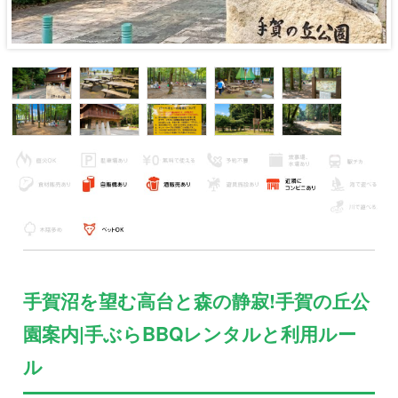
手賀沼を望む高台と森の静寂!手賀の丘公
園案内|手ぶらBBQレンタルと利用ルー
ル