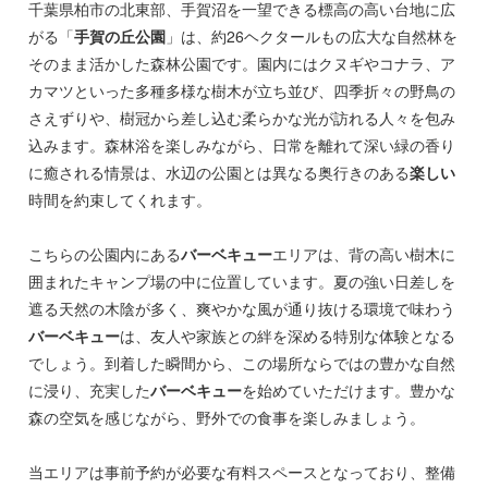
千葉県柏市の北東部、手賀沼を一望できる標高の高い台地に広
がる「
手賀の丘公園
」は、約26ヘクタールもの広大な自然林を
そのまま活かした森林公園です。園内にはクヌギやコナラ、ア
カマツといった多種多様な樹木が立ち並び、四季折々の野鳥の
さえずりや、樹冠から差し込む柔らかな光が訪れる人々を包み
込みます。森林浴を楽しみながら、日常を離れて深い緑の香り
に癒される情景は、水辺の公園とは異なる奥行きのある
楽しい
時間を約束してくれます。
こちらの公園内にある
バーベキュー
エリアは、背の高い樹木に
囲まれたキャンプ場の中に位置しています。夏の強い日差しを
遮る天然の木陰が多く、爽やかな風が通り抜ける環境で味わう
バーベキュー
は、友人や家族との絆を深める特別な体験となる
でしょう。到着した瞬間から、この場所ならではの豊かな自然
に浸り、充実した
バーベキュー
を始めていただけます。豊かな
森の空気を感じながら、野外での食事を楽しみましょう。
当エリアは事前予約が必要な有料スペースとなっており、整備