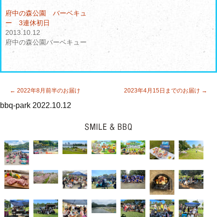
ド
さ
ウ
い
府中の森公園 バーベキュ
で
(
開
新
ー 3連休初日
き
し
2013.10.12
ま
い
す
ウ
府中の森公園バーベキュー
)
ィ
ン
ド
ウ
で
開
き
投
←
2022年8月前半のお届け
ま
2023年4月15日までのお届け
→
す
稿
)
bbq-park
2022.10.12
ナ
ビ
ゲ
ー
シ
ョ
ン