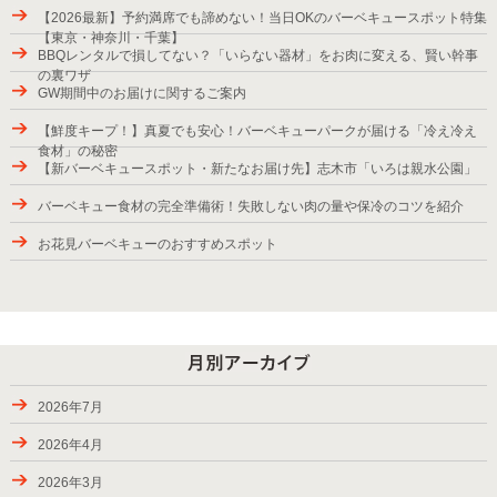
【2026最新】予約満席でも諦めない！当日OKのバーベキュースポット特集
【東京・神奈川・千葉】
BBQレンタルで損してない？「いらない器材」をお肉に変える、賢い幹事
の裏ワザ
GW期間中のお届けに関するご案内
【鮮度キープ！】真夏でも安心！バーベキューパークが届ける「冷え冷え
食材」の秘密
【新バーベキュースポット・新たなお届け先】志木市「いろは親水公園」
バーベキュー食材の完全準備術！失敗しない肉の量や保冷のコツを紹介
お花見バーベキューのおすすめスポット
2025年バーベキューシーズンの始まり
紅葉が楽しめるBBQスポット
9月28日から10月6日のお届け
パッケージプラン・ローストダッチをラインアップ
2026年7月
2024年9月7-8日のお届け、BBQバスパック
2026年4月
2024年8月24-31日のお届け
2026年3月