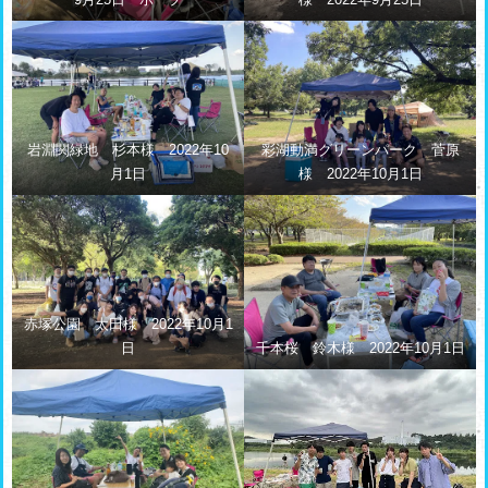
岩淵関緑地 杉本様 2022年10
彩湖動満グリーンパーク 菅原
月1日
様 2022年10月1日
赤塚公園 太田様 2022年10月1
日
千本桜 鈴木様 2022年10月1日