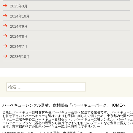
夏休み期間（お盆）中にご利用頂きましたお客様の様子
2025年3月
ご利用頂きましたお客様、2024年春―夏
2024年10月
キャンペーン・2024（秋川渓谷）実施中！
2024年9月
2023年夏にご利用頂きましたお客様
2024年8月
2023年7月2-17日のお届け
2024年7月
2023年6月24日―7月2日のお届け
2023年10月
2023年6月17-18日のお届け
2023年7月
2023年5月後半のBBQデリバリー
2023年6月
2023年GW後半のお届け
検
2023年5月
索:
2023年4月後半のお届け、GW期間中の対応
2023年4月
新たなお届け先・下矢切スーパー堤防（松戸市）
バーベキューレンタル器材、食材販売「バーベキューパーク」HOMEへ
2022年10月
当店はバーベキュー器材食材を各バーベキュー会場へ配達する業者です。バーベキューは
2023年4月15日までのお届け
お任せ下さい！バーベキューを皆様によりお手軽に楽しんで頂くため、東京都内公園バー
2022年8月
ベキュー広場を中心にバーベキュー食材セット、バーベキュー器材レンタル、バーベキュ
ーパッケージプラン（器材の設置から後片付けまでお任せのプラン）など豊富に揃えてい
最近のお届け（8月後半から10月前半）
ます。東京都内指定公園内バーベキュー広場へ無料にてデリバリー！
2022年6月