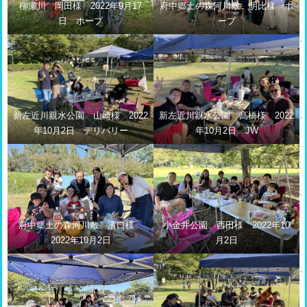
柳瀬川 岡田様 2022年9月17
府中郷土の森河川敷 明比様 ホ
日 ホープ
ープ
新左近川親水公園 山崎様 2022
新左近川親水公園 髙橋様 2022
年10月2日 デリバリー
年10月2日 JW
府中郷土の森河川敷 濱口様
小金井公園 西田様 2022年10
2022年10月2日
月2日