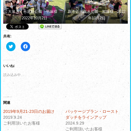
大泉さくら運動公園 平塚様
新左近川親水公園 加藤様 2022
2022年10月2日
年10月2日
共有:
ク
F
リ
a
ッ
c
ク
e
し
b
て
o
いいね:
T
o
w
k
読み込み中…
i
で
t
共
t
有
e
す
r
る
で
に
共
は
有
ク
関連
(
リ
新
ッ
2019年9月21-23日のお届け
パッケージプラン・ロースト
し
ク
2019.9.24
ダッチをラインアップ
い
し
ウ
て
ご利用頂いたお客様
2024.9.29
ィ
く
ン
だ
ご利用頂いたお客様