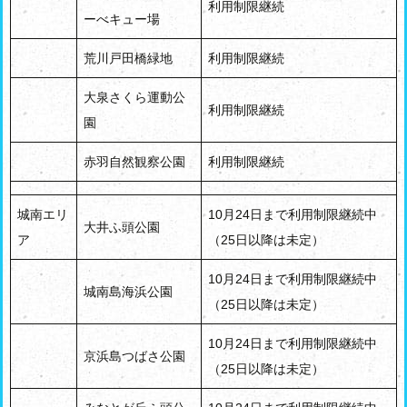
利用制限継続
ーべキュー場
荒川戸田橋緑地
利用制限継続
大泉さくら運動公
利用制限継続
園
赤羽自然観察公園
利用制限継続
城南エリ
10月24日まで利用制限継続中
大井ふ頭公園
ア
（25日以降は未定）
10月24日まで利用制限継続中
城南島海浜公園
（25日以降は未定）
10月24日まで利用制限継続中
京浜島つばさ公園
（25日以降は未定）