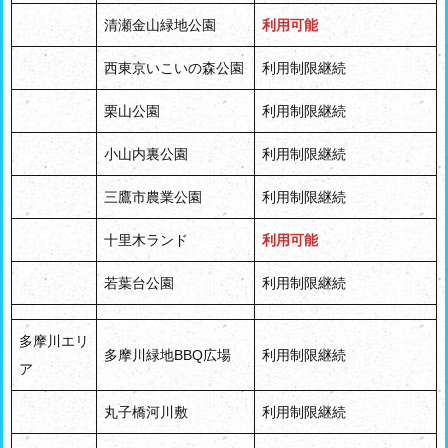
清瀬金山緑地公園
利用可能
西東京いこいの森公園
利用制限継続
栗山公園
利用制限継続
小山内裏公園
利用制限継続
三鷹市農業公園
利用制限継続
十里木ランド
利用可能
若葉台公園
利用制限継続
多摩川エリ
多摩川緑地BBQ広場
利用制限継続
ア
丸子橋河川敷
利用制限継続