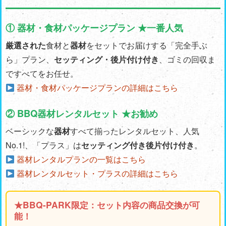
① 器材・食材パッケージプラン ★一番人気
厳選された
食材と
器材
をセットでお届けする「完全手ぶ
ら」プラン、
セッティング・後片付け付き
、ゴミの回収ま
ですべてをお任せ。
器材・食材パッケージプランの詳細はこちら
② BBQ器材レンタルセット ★お勧め
ベーシックな
器材
すべて揃ったレンタルセット、人気
No.1!、「プラス」は
セッティング付き後片付け付き
。
器材レンタルプランの一覧はこちら
器材レンタルセット・プラスの詳細はこちら
★BBQ-PARK限定：セット内容の商品交換が可
能！