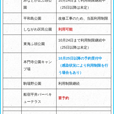
みなとが丘ふ頭公
10月24日まで利用制限継続中
園
（25日以降は未定）
平和島公園
改修工事のため、当面利用制限
しながわ区民公園
利用可能
10月24日まで利用制限継続中
東海ふ頭公園
（25日以降は未定）
10月25日以降の予約受付中
本門寺公園キャン
（感染状況により利用制限を行
プ場
う場合もあり）
駒場野公園
利用制限継続
船宿平井バーベキ
要予約
ューテラス