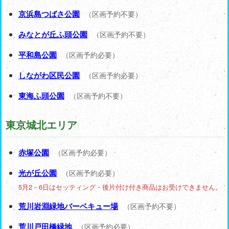
京浜島つばさ公園
（区画予約不要）
みなとが丘ふ頭公園
（区画予約不要）
平和島公園
（区画予約必要）
しながわ区民公園
（区画予約必要）
東海ふ頭公園
（区画予約不要）
東京城北エリア
赤塚公園
（区画予約必要）
光が丘公園
（区画予約必要）
5月2－6日はセッティング・後片付け付き商品はお受けできません。
荒川岩淵緑地バーベキュー場
（区画予約不要）
荒川戸田橋緑地
（区画予約必要）