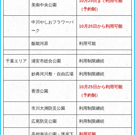
10月25日まで利用可能
美南中央公園
（予約制）
中川やしおフラワーパ
10月25日から利用可能
ーク
飯能河原
利用可能
千葉エリア
浦安市総合公園
利用制限継続
妙典河川敷・自由広場
利用制限継続
10月25日から利用可能
香澄公園
（予約制）
市川大洲防災公園
利用制限継続
広尾防災公園
利用制限継続
高州海浜公園・護岸下
利用可能