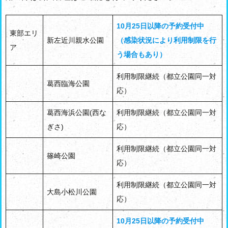
10月25日以降の予約受付中
東部エリ
新左近川親水公園
（感染状況により利用制限を行
ア
う場合もあり）
利用制限継続（都立公園同一対
葛西臨海公園
応）
葛西海浜公園(西な
利用制限継続（都立公園同一対
ぎさ)
応）
利用制限継続（都立公園同一対
篠崎公園
応）
利用制限継続（都立公園同一対
大島小松川公園
応）
10月25日以降の予約受付中