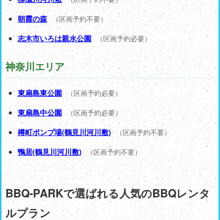
朝霞の森
（区画予約不要）
志木市いろは親水公園
（区画予約必要）
神奈川エリア
東扇島東公園
（区画予約必要）
東扇島中公園
（区画予約必要）
樽町ポンプ場(鶴見川河川敷)
（区画予約不要）
鴨居(鶴見川河川敷)
（区画予約不要）
BBQ-PARKで選ばれる人気のBBQレンタ
ルプラン