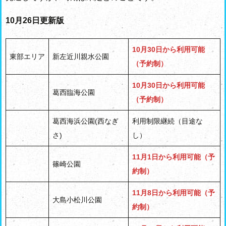
10月26日更新版
10月30日から利用可能
東部エリア
新左近川親水公園
（予約制）
10月30日から利用可能
葛西臨海公園
（予約制）
葛西海浜公園(西なぎ
利用制限継続（目途な
さ)
し）
11月1日から利用可能（予
篠崎公園
約制）
11月8日から利用可能（予
大島小松川公園
約制）