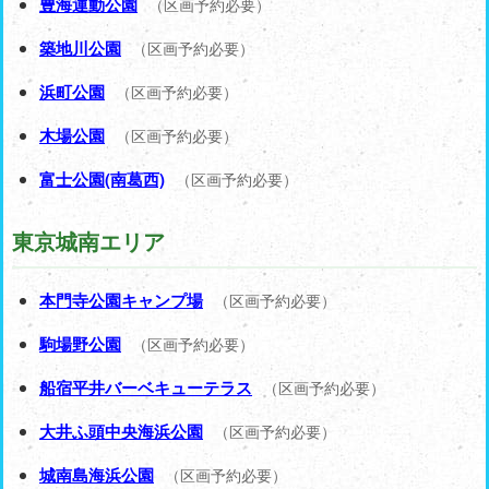
豊海運動公園
（区画予約必要）
築地川公園
（区画予約必要）
浜町公園
（区画予約必要）
木場公園
（区画予約必要）
富士公園(南葛西)
（区画予約必要）
東京城南エリア
本門寺公園キャンプ場
（区画予約必要）
駒場野公園
（区画予約必要）
船宿平井バーベキューテラス
（区画予約必要）
大井ふ頭中央海浜公園
（区画予約必要）
城南島海浜公園
（区画予約必要）