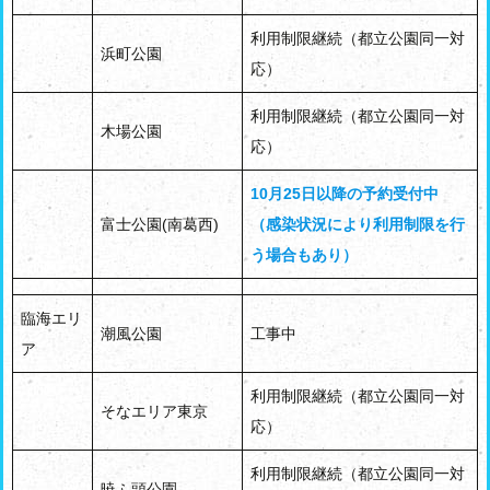
利用制限継続（都立公園同一対
浜町公園
応）
利用制限継続（都立公園同一対
木場公園
応）
10月25日以降の予約受付中
富士公園(南葛西)
（感染状況により利用制限を行
う場合もあり）
臨海エリ
潮風公園
工事中
ア
利用制限継続（都立公園同一対
そなエリア東京
応）
利用制限継続（都立公園同一対
暁ふ頭公園