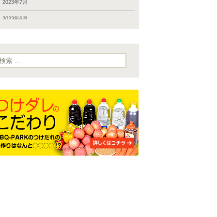
富津公園 バーベキュー
2023年5月後半のBBQデリバリー
2023年7月
小金井公園バーベキュー
2023年GW後半のお届け
2023年6月
岩淵関緑地 バーベキュー
2023年4月後半のお届け、GW期間中の対応
2023年5月
嵐山渓谷バーベキュー
新たなお届け先・下矢切スーパー堤防（松戸市）
2023年4月
検
:
市川大洲防災公園 バーベキュー
2023年4月15日までのお届け
2022年10月
平和島公園 バーベキュー
最近のお届け（8月後半から10月前半）
2022年8月
広尾防災公園 バーベキュー
2022年8月前半のお届け
2022年6月
府中の森公園バーベキュー
2022年6-7月のお届け
2022年5月
府中郷土の森公園 バーべキュー
2022年5月のお届け
2021年12月
彩湖道満グリーンパークバーベキュー
2022年GW期間のお届け
2021年10月
新左近川親水公園 バーベキュー
公園BBQ施設の再開状況（12月31日現在）
2021年4月
新木場公園バーベキュー
主なお届けBBQ施設の再開状況（10月12日現在）
2021年2月
昭和記念公園バーベキュー
「カムジャタン・コラーゲンスープ」のおとりよせネ
2021年1月
ットモニター審査レポート
晴海ふ頭公園バーベキュー
2019年6月1日-2日のお届け
2020年12月