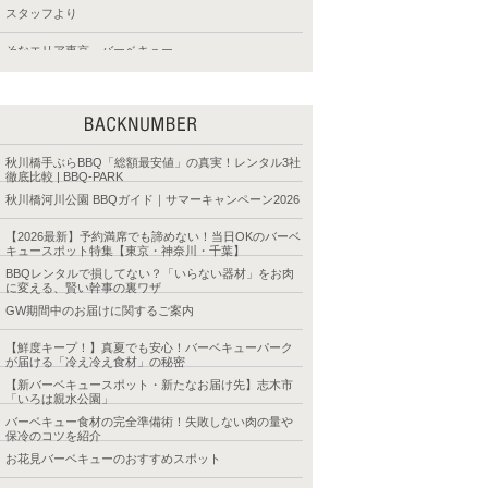
スタッフより
そなエリア東京 バーベキュー
たけのこ公園 バーベキュー
バーベキュー レンタル器材
バーベキュー 食材
秋川橋手ぶらBBQ「総額最安値」の真実！レンタル3社
徹底比較 | BBQ-PARK
バーベキューバスパック
秋川橋河川公園 BBQガイド｜サマーキャンペーン2026
バーベキュー便利ツール
【2026最新】予約満席でも諦めない！当日OKのバーベ
キュースポット特集【東京・神奈川・千葉】
バーベキュー食材
BBQレンタルで損してない？「いらない器材」をお肉
に変える、賢い幹事の裏ワザ
バックヤード
GW期間中のお届けに関するご案内
みさと公園 バーベキュー
【鮮度キープ！】真夏でも安心！バーベキューパーク
が届ける「冷え冷え食材」の秘密
みなとが丘公園 バーベキュー
【新バーベキュースポット・新たなお届け先】志木市
「いろは親水公園」
丸子橋バーベキュー
バーベキュー食材の完全準備術！失敗しない肉の量や
保冷のコツを紹介
京浜島つばさ公園バーベキュー
お花見バーベキューのおすすめスポット