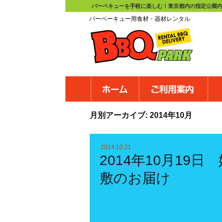
バーベキューを手軽に楽しむ！東京都内の指定公園内
バーベーキュー用食材・器材レンタル
コ
ン
テ
ン
ツ
月別アーカイブ: 2014年10月
へ
ス
キ
ッ
2014.10.21
プ
2014年10月19日
敷のお届け