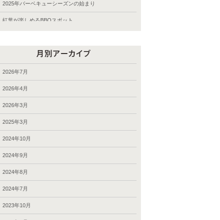
光が丘公園バーベキュー
2025年バーベキューシーズンの始まり
公園案内
紅葉が楽しめるBBQスポット
千本桜ＢＢＱ場 バーベキュー
9月28日から10月6日のお届け
和田堀公園 バーベキュー
パッケージプラン・ローストダッチをラインアップ
城南島バーベキュー
2024年9月7-8日のお届け、BBQバスパック
2026年7月
多摩川緑地バーベキュー
2024年8月24-31日のお届け
2026年4月
夢の島公園バーベキュー
夏休み期間（お盆）中にご利用頂きましたお客様の様
2026年3月
子
大井ふ頭中央海浜公園バーベキュー
ご利用頂きましたお客様、2024年春―夏
2025年3月
大島小松川公園 バーベキュー
キャンペーン・2024（秋川渓谷）実施中！
2024年10月
大泉さくら運動公園 バーベキュー
2023年夏にご利用頂きましたお客様
2024年9月
妙典河川敷バーベキュー
2023年7月2-17日のお届け
2024年8月
宅配食材
2023年6月24日―7月2日のお届け
2024年7月
富士公園 バーベキュー
2023年6月17-18日のお届け
2023年10月