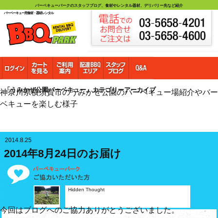
バーベキューパークのスタッフブログ、食材やレンタル器材、デリバリー先など紹介
バーベーキュー用食材・器材レンタル
「うみかぜ公園バーベキュー」カテゴリーアーカイブ
神奈川県横須賀市のうみかぜ公園のバーベキュー場紹介やバー
ベキューを楽しむ様子
2014.8.25
2014年8月24日のお届け
Hidden Thought
今回はブログへのご協力ありがとうございました。