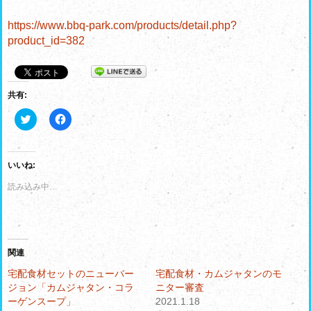
https://www.bbq-park.com/products/detail.php?
product_id=382
共有:
ク
F
リ
a
ッ
c
ク
e
し
b
て
o
いいね:
T
o
w
k
読み込み中…
i
で
t
共
t
有
e
す
r
る
で
に
共
は
有
ク
関連
(
リ
新
ッ
宅配食材セットのニューバー
宅配食材・カムジャタンのモ
し
ク
ジョン「カムジャタン・コラ
ニター審査
い
し
ウ
て
ーゲンスープ」
2021.1.18
ィ
く