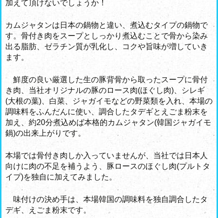
加えて頂けないでしょうか！
カムジャタンは日本の鍋物と違い、煮込むタイプの鍋物で
す。骨付き肉をスープとしっかり煮込むことで骨から染み
出る脂肪、ゼラチン質が乳化し、コクや旨味が増していき
ます。
鮮度の良い厳選した生の豚背骨から取ったスープに骨付
き肉、当社オリジナルの豚のロース肉(ほぐし肉)、シレギ
(大根の葉)、白菜、ジャガイモなどの野菜類を入れ、本場の
調味料をふんだんに使い、調合したタデギとえごま粉末を
加え、約20分煮込めば本格的カムジャタン(韓国ジャガイモ
鍋)の出来上がりです。
本場では骨付き肉しか入っていませんが、当社では日本人
向けに肉の不足を補うよう、豚ロースのほぐし肉(プルトタ
イプ)を独自に加えてみました。
味付けの決め手は、本場韓国の調味料を独自調合したタ
デギ、えごま粉末です。