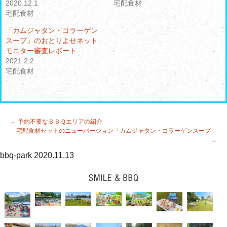
2020.12.1
ン
だ
宅配食材
ド
さ
宅配食材
ウ
い
で
(
開
新
「カムジャタン・コラーゲン
き
し
スープ」のおとりよせネット
ま
い
す
ウ
モニター審査レポート
)
ィ
2021.2.2
ン
ド
宅配食材
ウ
で
開
き
ま
す
)
投
←
予約不要なＢＢＱエリアの紹介
宅配食材セットのニューバージョン「カムジャタン・コラーゲンスープ」
稿
→
ナ
bbq-park
2020.11.13
ビ
ゲ
ー
シ
ョ
ン