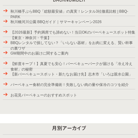
秋川橋手ぶらBBQ「総額最安値」の真実！レンタル3社徹底比較 | BBQ-
PARK
秋川橋河川公園 BBQガイド｜サマーキャンペーン2026
【2026最新】予約満席でも諦めない！当日OKのバーベキュースポット特集
【東京・神奈川・千葉】
BBQレンタルで損してない？「いらない器材」をお肉に変える、賢い幹事
の裏ワザ
GW期間中のお届けに関するご案内
【鮮度キープ！】真夏でも安心！バーベキューパークが届ける「冷え冷え
食材」の秘密
【新バーベキュースポット・新たなお届け先】志木市「いろは親水公園」
バーベキュー食材の完全準備術！失敗しない肉の量や保冷のコツを紹介
お花見バーベキューのおすすめスポット
2025年バーベキューシーズンの始まり
紅葉が楽しめるBBQスポット
9月28日から10月6日のお届け
パッケージプラン・ローストダッチをラインアップ