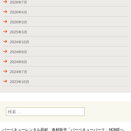
2026年7月
2024年9月7-8日のお届け、BBQバスパック
2026年4月
2024年8月24-31日のお届け
2026年3月
夏休み期間（お盆）中にご利用頂きましたお客様の様子
2025年3月
ご利用頂きましたお客様、2024年春―夏
2024年10月
キャンペーン・2024（秋川渓谷）実施中！
2024年9月
2023年夏にご利用頂きましたお客様
2024年8月
2023年7月2-17日のお届け
2024年7月
2023年6月24日―7月2日のお届け
2023年10月
2023年6月17-18日のお届け
2023年7月
2023年5月後半のBBQデリバリー
2023年6月
2023年GW後半のお届け
検
2023年5月
索:
2023年4月後半のお届け、GW期間中の対応
2023年4月
新たなお届け先・下矢切スーパー堤防（松戸市）
バーベキューレンタル器材、食材販売「バーベキューパーク」HOMEへ