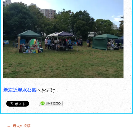
新左近親水公園
へお届け
投
←
過去の投稿