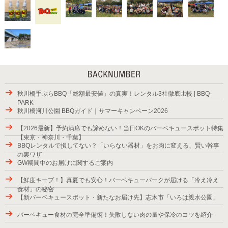
秋川橋手ぶらBBQ「総額最安値」の真実！レンタル3社徹底比較 | BBQ-
PARK
秋川橋河川公園 BBQガイド｜サマーキャンペーン2026
【2026最新】予約満席でも諦めない！当日OKのバーベキュースポット特集
【東京・神奈川・千葉】
BBQレンタルで損してない？「いらない器材」をお肉に変える、賢い幹事
の裏ワザ
GW期間中のお届けに関するご案内
【鮮度キープ！】真夏でも安心！バーベキューパークが届ける「冷え冷え
食材」の秘密
【新バーベキュースポット・新たなお届け先】志木市「いろは親水公園」
バーベキュー食材の完全準備術！失敗しない肉の量や保冷のコツを紹介