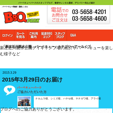
バーベキューパークのスタッフブログ、食材やレンタル器材、デリバリー先など紹介
バーベーキュー用食材・器材レンタル
「新左近川親水公園 バーベキュー」カテゴリーアーカイブ
新左近川親水公園デイキャンプ場の紹介やバーベキューを楽し
む様子など
2015.3.29
2015年3月29日のお届け
ナカムラ様、シミズ様、ハヤセ様、ヤナガワ様、アライ様
ブログへのご協力ありがとうございます。