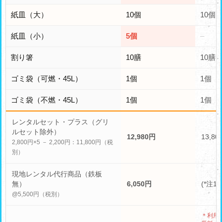
紙皿（大）
10個
10個
紙皿（小）
5個
–
割り箸
10膳
10膳
ゴミ袋（可燃・45L）
1個
1個
ゴミ袋（不燃・45L）
1個
1個
レンタルセット・プラス（グリ
ルセット除外）
12,980円
13,80
2,800円×5 － 2,200円：11,800円（税
別）
現地レンタル代行商品（鉄板
無）
6,050円
(*注1)
@5,500円（税別）
＊利用