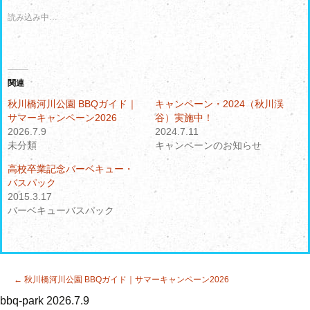
T
o
w
k
読み込み中…
i
で
t
共
t
有
e
す
r
る
で
に
共
は
有
ク
関連
(
リ
新
ッ
秋川橋河川公園 BBQガイド｜
キャンペーン・2024（秋川渓
し
ク
サマーキャンペーン2026
谷）実施中！
い
し
ウ
て
2026.7.9
2024.7.11
ィ
く
未分類
ン
だ
キャンペーンのお知らせ
ド
さ
ウ
い
高校卒業記念バーベキュー・
で
(
開
新
バスパック
き
し
2015.3.17
ま
い
す
ウ
バーベキューバスパック
)
ィ
ン
ド
ウ
で
開
き
投
←
秋川橋河川公園 BBQガイド｜サマーキャンペーン2026
ま
す
稿
)
bbq-park
2026.7.9