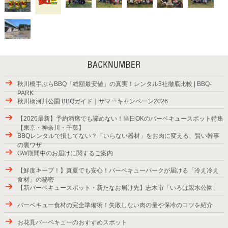
秋川橋手ぶらBBQ「総額最安値」の真実！レンタル3社徹底比較 | BBQ-
PARK
秋川橋河川公園 BBQガイド｜サマーキャンペーン2026
【2026最新】予約満席でも諦めない！当日OKのバーベキュースポット特集
【東京・神奈川・千葉】
BBQレンタルで損してない？「いらない器材」をお肉に変える、賢い幹事
の裏ワザ
GW期間中のお届けに関するご案内
【鮮度キープ！】真夏でも安心！バーベキューパークが届ける「冷え冷え
食材」の秘密
【新バーベキュースポット・新たなお届け先】志木市「いろは親水公園」
バーベキュー食材の完全準備術！失敗しない肉の量や保冷のコツを紹介
お花見バーベキューのおすすめスポット