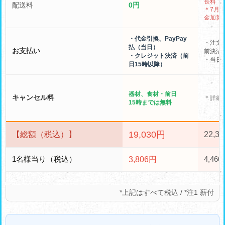
長料
配送料
0円
＊7月
金加算
・代金引換、PayPay
・注文
払（当日）
お支払い
前決済
・クレジット決済（前
・当日P
日15時以降）
器材、食材・前日
キャンセル料
＊詳細
15時までは無料
19,030円
【総額（税込）】
22,3
1名様当り（税込）
4,46
3,806円
*上記はすべて税込 / *注1 薪付