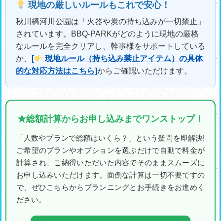
現地の厳しいルールもこれで安心！
秋川橋河川公園は「火器や炭の持ち込みが一切禁止」
されています。BBQ-PARKがどのように現地の厳格
なルールを完全クリアし、幹事様をサポートしている
か、
[
現地ルール（持ち込み禁止アイテム）の具体
的な対応方法はこちら]
からご確認いただけます。
★総額計算からお申し込みまでワンストップ！
「人数やプランで総額はいくら？」という疑問を即解決!
ご希望のプランやオプションを選ぶだけで自動で料金が
計算され、ご納得いただいた内容でそのままスムーズに
お申し込みいただけます。面倒な計算は一切不要ですの
で、ぜひこちらからプランニングとお手続きをお進めく
ださい。