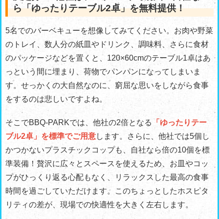
ら「ゆったりテーブル2卓」を無料提供！
5名でのバーベキューを想像してみてください。お肉や野菜
のトレイ、数人分の紙皿やドリンク、調味料、さらに食材
のパッケージなどを置くと、120×60cmのテーブル1卓はあ
っという間に埋まり、荷物でパンパンになってしまいま
す。せっかくの大自然なのに、窮屈な思いをしながら食事
をするのは悲しいですよね。
そこでBBQ-PARKでは、他社の2倍となる
「ゆったりテー
ブル2卓」を標準でご用意
します。さらに、他社では5個し
かつかないプラスチックコップも、自社なら倍の10個を標
準装備！贅沢に広々とスペースを使えるため、お皿やコッ
プがひっくり返る心配もなく、リラックスした最高の食事
時間を過ごしていただけます。このちょっとしたホスピタ
リティの差が、現場での快適性を大きく左右します。