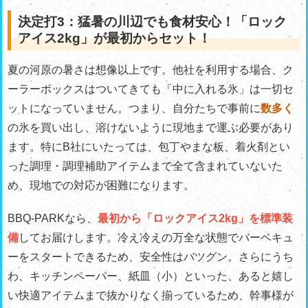
決定打3：猛暑の川辺でも食材安心！「ロック
アイス2kg」が最初からセット！
夏の河原の暑さは想像以上です。他社を利用する場合、ク
ーラーボックスはついてきても「中に入れる氷」は一切セ
ットになっていません。つまり、自分たちで事前に
数多く
の氷を買い出し、溶けないように現地まで運ぶ必要があり
ます。特にB社にいたっては、包丁やまな板、着火剤とい
った調理・調理補助アイテムまで全て含まれていないた
め、現地での対応が困難になります。
BBQ-PARKなら、
最初から「ロックアイス2kg」を標準装
備
してお届けします。冷え冷えの万全な状態でバーベキュ
ーをスタートできるため、安全性はバツグン。さらにうち
わ、キッチンペーパー、紙皿（小）といった、あると嬉し
い快適アイテムまで抜かりなく揃っているため、幹事様が