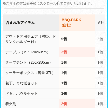
※スマホの方は表を横にスクロールしてご覧いただけます。
BBQ-PARK
含まれるアイテム
A社
(自社)
アウトドア用チェア（肘掛、ド
5個
5個
リンクホルダー付）
テーブル（M：120x60cm）
2個
1個
タープテント（250x250cm）
1個
1個
クーラーボックス（容量 37L）
1個
1個
包丁、まな板セット
1個
1個
ざる、ボウルセット
1個
1個
着火剤
2個
1個