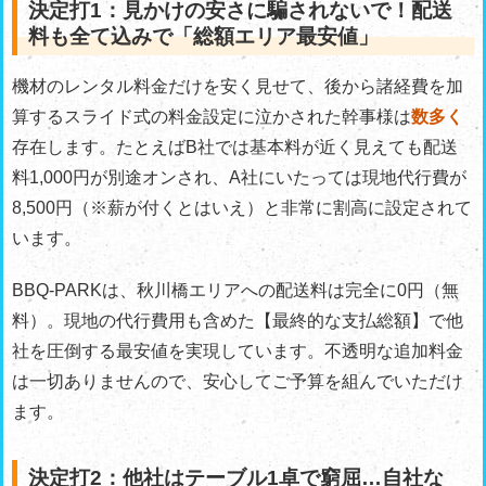
決定打1：見かけの安さに騙されないで！配送
料も全て込みで「総額エリア最安値」
機材のレンタル料金だけを安く見せて、後から諸経費を加
算するスライド式の料金設定に泣かされた幹事様は
数多く
存在します。たとえばB社では基本料が近く見えても配送
料1,000円が別途オンされ、A社にいたっては現地代行費が
8,500円（※薪が付くとはいえ）と非常に割高に設定されて
います。
BBQ-PARKは、秋川橋エリアへの配送料は完全に0円（無
料）。現地の代行費用も含めた【最終的な支払総額】で他
社を圧倒する最安値を実現しています。不透明な追加料金
は一切ありませんので、安心してご予算を組んでいただけ
ます。
決定打2：他社はテーブル1卓で窮屈…自社な