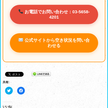
お電話でお問い合わせ：03-5658-
4201
公式サイトから空き状況を問い合
わせる
共有:
ク
F
リ
a
ッ
c
ク
e
し
b
て
o
いいね: