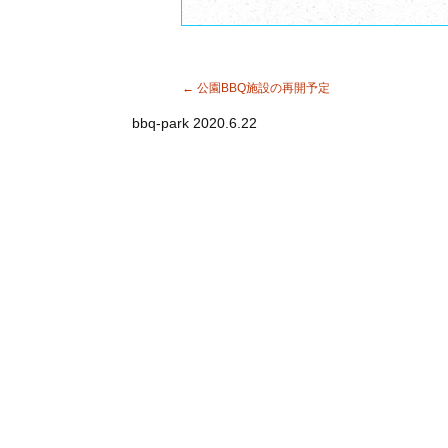
開
新
き
し
ま
い
す
ウ
)
ィ
ン
ド
←
公園BBQ施設の再開予定
ウ
で
開
bbq-park
2020.6.22
き
ま
す
)