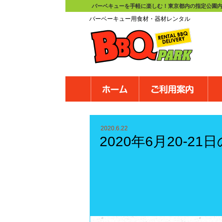
バーベキューを手軽に楽しむ！東京都内の指定公園内
バーベーキュー用食材・器材レンタル
コ
ン
テ
ン
ツ
へ
2020.6.22
ス
2020年6月20-2
キ
ッ
プ