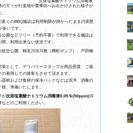
次亜塩素酸ナトリウム消毒液
勢の方々が行楽地や繁華街へお出かけされた様子が
た。
の多くのBBQ施設は利用制限が掛かったままの状態
が多いです。
浜公園などフリー（予約不要）で利用できる施設は
の間、利用出来ない状況です。
市総合公園、鶴見川河川敷（樽町ポンプ）、戸田橋
防策として、デリバリースタッフが商品受渡、ご返
クの着用しての接客をさせて頂きます。
ル器材および食材の保冷バックなどは洗浄、消毒の
す様、準備いたします。
フが
次亜塩素酸ナトリウム消毒液0.05％(50ppm)
消
材などのご利用ください。