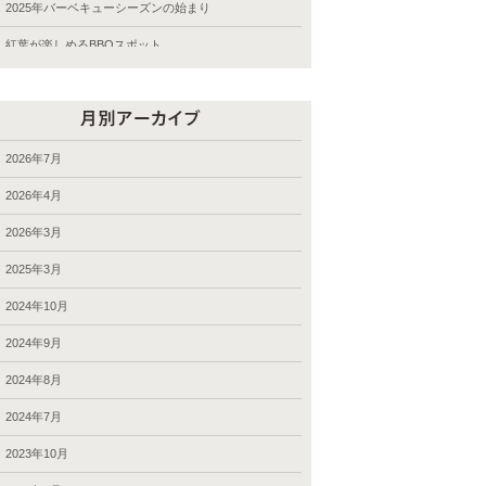
光が丘公園バーベキュー
2025年バーベキューシーズンの始まり
公園案内
紅葉が楽しめるBBQスポット
千本桜ＢＢＱ場 バーベキュー
9月28日から10月6日のお届け
和田堀公園 バーベキュー
パッケージプラン・ローストダッチをラインアップ
城南島バーベキュー
2024年9月7-8日のお届け、BBQバスパック
2026年7月
多摩川緑地バーベキュー
2024年8月24-31日のお届け
2026年4月
夢の島公園バーベキュー
夏休み期間（お盆）中にご利用頂きましたお客様の様
2026年3月
子
大井ふ頭中央海浜公園バーベキュー
ご利用頂きましたお客様、2024年春―夏
2025年3月
大島小松川公園 バーベキュー
キャンペーン・2024（秋川渓谷）実施中！
2024年10月
大泉さくら運動公園 バーベキュー
2023年夏にご利用頂きましたお客様
2024年9月
妙典河川敷バーベキュー
2023年7月2-17日のお届け
2024年8月
宅配食材
2023年6月24日―7月2日のお届け
2024年7月
富士公園 バーベキュー
2023年6月17-18日のお届け
2023年10月