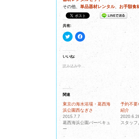
その他、
単品器材レンタル
、
お手額食
共有:
ク
F
リ
a
ッ
c
ク
e
し
b
て
o
いいね:
T
o
w
k
読み込み中…
i
で
t
共
t
有
e
す
r
る
で
に
共
は
関連
有
ク
(
リ
新
ッ
東京の海水浴場・葛西海
予約不要
し
ク
浜公園西なぎさ
紹介
い
し
ウ
て
2015.7.7
2020.6.2
ィ
く
葛西海浜公園バーベキュ
スタッフ
ン
だ
ド
さ
ー
ウ
い
で
(