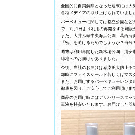
全国的に自粛解除となった週末には大
各種メデイアの取り上げられていまし
バーベキューに関しては都立公園など
で、7月1日より利用の再開をする施設
また、大井ふ頭中央海浜公園、葛西海
「密」を避けるためでしょうか？当分
週末は利用再開した新木場公園、浦安
緑地へのお届けがありました。
今後、当社のお届けは感染拡大防止予
却時にフェイスシールド若しくはマス
また、お届けするバーベキューレンタ
徹底を図り、ご安心してご利用頂けま
商品のお届け時にはデリバリースタッ
毒液を持参いたします。お届けした器