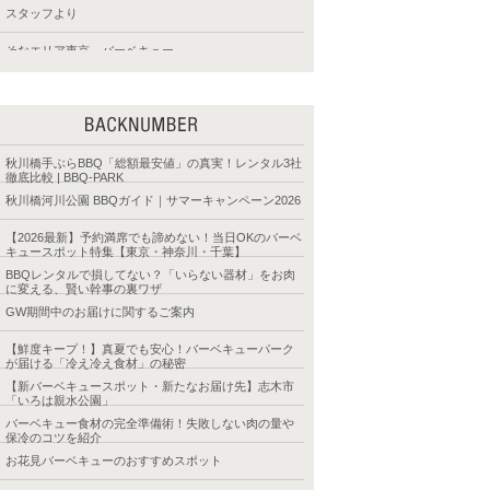
スタッフより
そなエリア東京 バーベキュー
たけのこ公園 バーベキュー
バーベキュー レンタル器材
バーベキュー 食材
秋川橋手ぶらBBQ「総額最安値」の真実！レンタル3社
徹底比較 | BBQ-PARK
バーベキューバスパック
秋川橋河川公園 BBQガイド｜サマーキャンペーン2026
バーベキュー便利ツール
【2026最新】予約満席でも諦めない！当日OKのバーベ
キュースポット特集【東京・神奈川・千葉】
バーベキュー食材
BBQレンタルで損してない？「いらない器材」をお肉
に変える、賢い幹事の裏ワザ
バックヤード
GW期間中のお届けに関するご案内
みさと公園 バーベキュー
【鮮度キープ！】真夏でも安心！バーベキューパーク
が届ける「冷え冷え食材」の秘密
みなとが丘公園 バーベキュー
【新バーベキュースポット・新たなお届け先】志木市
「いろは親水公園」
丸子橋バーベキュー
バーベキュー食材の完全準備術！失敗しない肉の量や
保冷のコツを紹介
京浜島つばさ公園バーベキュー
お花見バーベキューのおすすめスポット