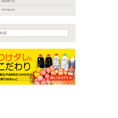
富津公園 バーベキュー
2023年5月後半のBBQデリバリー
2023年7月
小金井公園バーベキュー
2023年GW後半のお届け
2023年6月
岩淵関緑地 バーベキュー
2023年4月後半のお届け、GW期間中の対応
2023年5月
嵐山渓谷バーベキュー
新たなお届け先・下矢切スーパー堤防（松戸市）
2023年4月
検
:
市川大洲防災公園 バーベキュー
2023年4月15日までのお届け
2022年10月
平和島公園 バーベキュー
最近のお届け（8月後半から10月前半）
2022年8月
広尾防災公園 バーベキュー
2022年8月前半のお届け
2022年6月
府中の森公園バーベキュー
2022年6-7月のお届け
2022年5月
府中郷土の森公園 バーべキュー
2022年5月のお届け
2021年12月
彩湖道満グリーンパークバーベキュー
2022年GW期間のお届け
2021年10月
新左近川親水公園 バーベキュー
公園BBQ施設の再開状況（12月31日現在）
2021年4月
新木場公園バーベキュー
主なお届けBBQ施設の再開状況（10月12日現在）
2021年2月
昭和記念公園バーベキュー
「カムジャタン・コラーゲンスープ」のおとりよせネ
2021年1月
ットモニター審査レポート
晴海ふ頭公園バーベキュー
2019年6月1日-2日のお届け
2020年12月