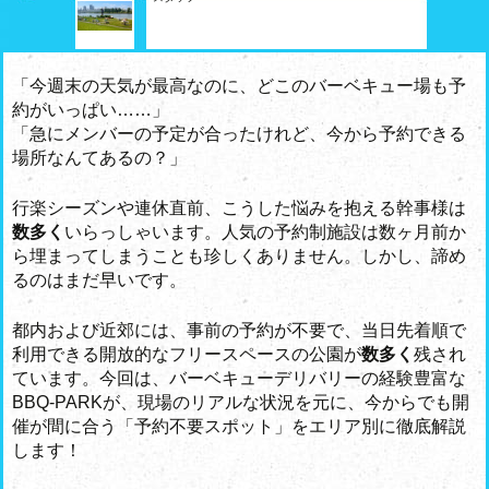
「今週末の天気が最高なのに、どこのバーベキュー場も予
約がいっぱい……」
「急にメンバーの予定が合ったけれど、今から予約できる
場所なんてあるの？」
行楽シーズンや連休直前、こうした悩みを抱える幹事様は
数多く
いらっしゃいます。人気の予約制施設は数ヶ月前か
ら埋まってしまうことも珍しくありません。しかし、諦め
るのはまだ早いです。
都内および近郊には、事前の予約が不要で、当日先着順で
利用できる開放的なフリースペースの公園が
数多く
残され
ています。今回は、バーベキューデリバリーの経験豊富な
BBQ-PARKが、現場のリアルな状況を元に、今からでも開
催が間に合う「予約不要スポット」をエリア別に徹底解説
します！