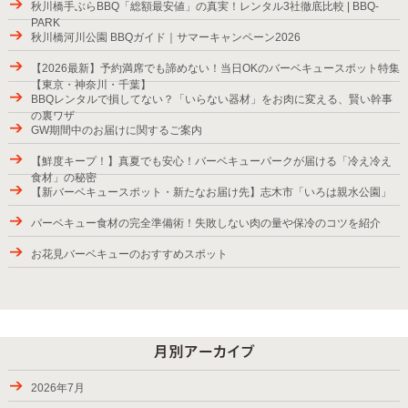
秋川橋手ぶらBBQ「総額最安値」の真実！レンタル3社徹底比較 | BBQ-
PARK
秋川橋河川公園 BBQガイド｜サマーキャンペーン2026
【2026最新】予約満席でも諦めない！当日OKのバーベキュースポット特集
【東京・神奈川・千葉】
BBQレンタルで損してない？「いらない器材」をお肉に変える、賢い幹事
の裏ワザ
GW期間中のお届けに関するご案内
【鮮度キープ！】真夏でも安心！バーベキューパークが届ける「冷え冷え
食材」の秘密
【新バーベキュースポット・新たなお届け先】志木市「いろは親水公園」
バーベキュー食材の完全準備術！失敗しない肉の量や保冷のコツを紹介
お花見バーベキューのおすすめスポット
2025年バーベキューシーズンの始まり
紅葉が楽しめるBBQスポット
9月28日から10月6日のお届け
パッケージプラン・ローストダッチをラインアップ
2026年7月