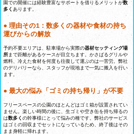
園での開催には経験豊富なサポートを借りるメリットが
数
多く
あります。
● 理由その1：数多くの器材や食材の持ち
運びからの解放
予約不要エリアは、駐車場から実際の
器材セッティング場
所
まで距離があるケースが目立ちます。かさばるグリルや
燃料、冷えた食材を何度も往復して運ぶのは一苦労。弊社
のデリバリーなら、スタッフが現地まで一気に搬入を行い
ます。
● 最大の悩み「ゴミの持ち帰り」が不要
フリースペースの公園のほとんどはゴミ箱が設置されてい
ません。楽しい時間の後に、生ゴミや空き缶を持ち帰るの
は
数多く
の幹事様にとって悩みの種です。弊社のサービス
はゴミの回収までセットになっているため、終了後はその
まま身軽に帰れます。