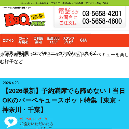
バーベキューパークのスタッフブログ、食材やレンタル器材、デリバリー先など紹介
バーベーキュー用食材・器材レンタル
「東海ふ頭公園 バーベキュー」カテゴリーアーカイブ
東海ふ頭公園バーベキューエリアの紹介やバーベキューを楽し
む様子など
2026.4.23
【2026最新】予約満席でも諦めない！当日
OKのバーベキュースポット特集【東京・
神奈川・千葉】
スタッフ