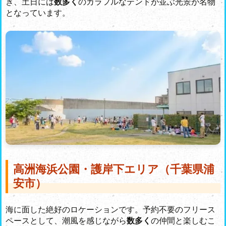
き、土日には
数多く
のカラフルなテントが並ぶ光景が名物
となっています。
高洲海浜公園・護岸下エリア（千葉県浦
安市）
海に面した絶好のロケーションです。予約不要のフリース
ペースとして、潮風を感じながら
数多く
の仲間と楽しむこ