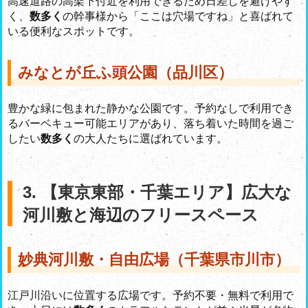
高速道路の高架下付近を利用できるため日差しを避けやす
く、
数多く
の幹事様から「ここは穴場ですね」と喜ばれて
いる便利なスポットです。
みなとが丘ふ頭公園（品川区）
豊かな緑に包まれた静かな公園です。予約なしで利用でき
るバーベキュー可能エリアがあり、落ち着いた時間を過ご
したい
数多く
の大人たちに選ばれています。
3. 【東京東部・千葉エリア】広大な
河川敷と海辺のフリースペース
妙典河川敷・自由広場（千葉県市川市）
江戸川沿いに位置する広場です。予約不要・無料で利用で