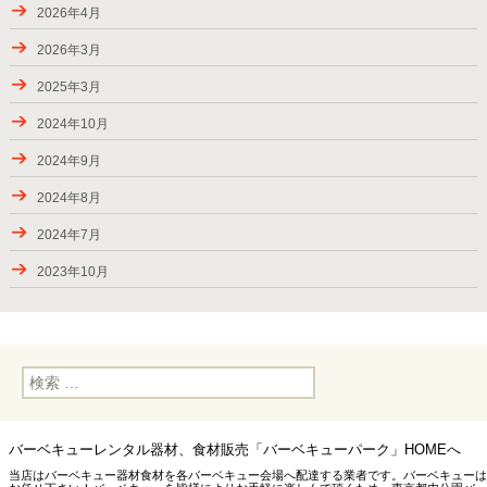
2024年9月7-8日のお届け、BBQバスパック
2026年4月
2024年8月24-31日のお届け
2026年3月
夏休み期間（お盆）中にご利用頂きましたお客様の様子
2025年3月
ご利用頂きましたお客様、2024年春―夏
2024年10月
キャンペーン・2024（秋川渓谷）実施中！
2024年9月
2023年夏にご利用頂きましたお客様
2024年8月
2023年7月2-17日のお届け
2024年7月
2023年6月24日―7月2日のお届け
2023年10月
2023年6月17-18日のお届け
2023年7月
2023年5月後半のBBQデリバリー
2023年6月
2023年GW後半のお届け
検
2023年5月
索:
2023年4月後半のお届け、GW期間中の対応
2023年4月
新たなお届け先・下矢切スーパー堤防（松戸市）
バーベキューレンタル器材、食材販売「バーベキューパーク」HOMEへ
2022年10月
当店はバーベキュー器材食材を各バーベキュー会場へ配達する業者です。バーベキューは
2023年4月15日までのお届け