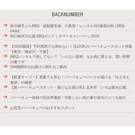
秋川橋手ぶらBBQ「総額最安値」の真実！レンタル3社徹底比較 | BBQ-
PARK
秋川橋河川公園 BBQガイド｜サマーキャンペーン2026
【2026最新】予約満席でも諦めない！当日OKのバーベキュースポット特集
【東京・神奈川・千葉】
BBQレンタルで損してない？「いらない器材」をお肉に変える、賢い幹事
の裏ワザ
GW期間中のお届けに関するご案内
【鮮度キープ！】真夏でも安心！バーベキューパークが届ける「冷え冷え
食材」の秘密
【新バーベキュースポット・新たなお届け先】志木市「いろは親水公園」
バーベキュー食材の完全準備術！失敗しない肉の量や保冷のコツを紹介
お花見バーベキューのおすすめスポット
2025年バーベキューシーズンの始まり
紅葉が楽しめるBBQスポット