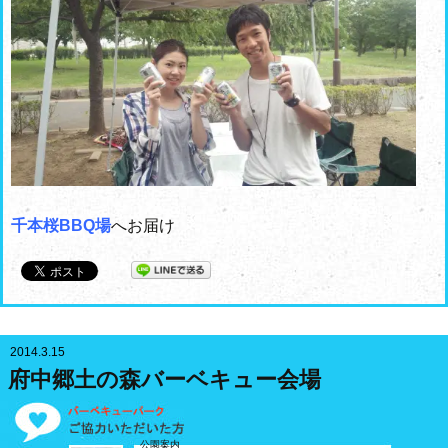
千本桜BBQ場
へお届け
2014.3.15
府中郷土の森バーベキュー会場
公園案内