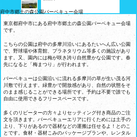
府中市郷土の森公園バーベキュー会場
東京都府中市にある府中市郷土の森公園バーベキュー会場
です。
こちらの公園は府中の多摩川沿いにあるたいへん広い公園
で、野球場や体育館、プラネタリウム等多くの施設があり
ます。又、園内には梅が咲き誇り自然豊かな公園です。春
先になると「梅まつり」が行われます。
バーベキューは公園沿いに流れる多摩川の草が生い茂る河
川敷で行えます。緑豊かで開放感があり、自然の状態をそ
のまま感じることができる場所です。予約は不要で誰でも
自由に使用できるフリースペースです。
多くのリピーターの方々よりセッティング付き商品のご注
文を頂きます。バーベキューエリアに行くためには土手の
上り、下りがあるので器材などの運搬は任せるよ！とのこ
とです。食材・器材こみのパッケージプランや、レンタル