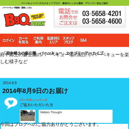
バーベキューパークのスタッフブログ、食材やレンタル器材、デリバリー先など紹介
バーベーキュー用食材・器材レンタル
「府中郷土の森公園 バーべキュー」カテゴリーアーカイブ
府中郷土の森公園のバーベキュー場の紹介やバーベキューを楽
しむ様子など
2014.8.9
2014年8月9日のお届け
Hidden Thought
今回はブログへのご協力ありがとうございます。