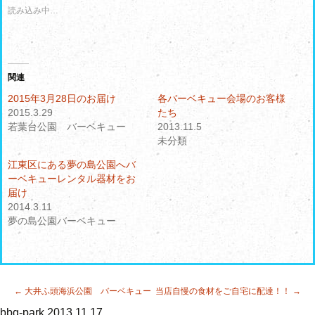
w
k
読み込み中…
i
で
t
共
t
有
e
す
r
る
で
に
共
は
有
ク
関連
(
リ
新
ッ
2015年3月28日のお届け
各バーベキュー会場のお客様
し
ク
2015.3.29
たち
い
し
ウ
て
若葉台公園 バーベキュー
2013.11.5
ィ
く
ン
だ
未分類
ド
さ
ウ
い
江東区にある夢の島公園へバ
で
(
開
新
ーベキューレンタル器材をお
き
し
届け
ま
い
す
ウ
2014.3.11
)
ィ
夢の島公園バーベキュー
ン
ド
ウ
で
開
き
ま
す
投
←
大井ふ頭海浜公園 バーベキュー
当店自慢の食材をご自宅に配達！！
→
)
稿
bbq-park
2013.11.17