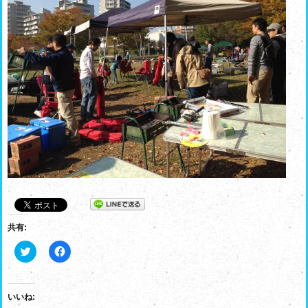
共有:
ク
F
リ
a
ッ
c
ク
e
し
b
て
o
いいね:
T
o