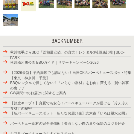
秋川橋手ぶらBBQ「総額最安値」の真実！レンタル3社徹底比較 | BBQ-
PARK
秋川橋河川公園 BBQガイド｜サマーキャンペーン2026
【2026最新】予約満席でも諦めない！当日OKのバーベキュースポット特集
【東京・神奈川・千葉】
BBQレンタルで損してない？「いらない器材」をお肉に変える、賢い幹事
の裏ワザ
GW期間中のお届けに関するご案内
【鮮度キープ！】真夏でも安心！バーベキューパークが届ける「冷え冷え
食材」の秘密
【新バーベキュースポット・新たなお届け先】志木市「いろは親水公園」
バーベキュー食材の完全準備術！失敗しない肉の量や保冷のコツを紹介
お花見バーベキューのおすすめスポット