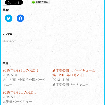
共有:
ク
F
リ
a
ッ
c
ク
e
し
b
て
o
いいね:
T
o
w
k
読み込み中…
i
で
t
共
t
有
e
す
r
る
で
に
共
は
有
ク
関連
(
リ
新
ッ
2015年5月23日のお届け
新木場公園 バーベキュー会
し
ク
2015.5.31
場 2013年11月23日
い
し
ウ
て
大井ふ頭中央海浜公園バーベ
2013.11.26
ィ
く
キュー
ン
だ
新木場公園バーベキュー
ド
さ
ウ
い
2015年5月3日のお届け
で
(
開
新
2015.5.15
き
し
丸子橋バーベキュー
ま
い