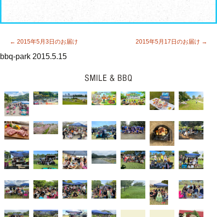
す
ウ
)
ィ
ン
ド
ウ
で
開
投
←
2015年5月3日のお届け
2015年5月17日のお届け
→
き
ま
稿
bbq-park
2015.5.15
す
ナ
)
ビ
ゲ
ー
シ
ョ
ン