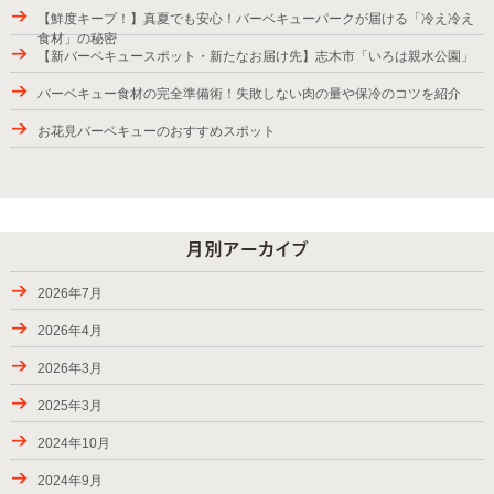
【鮮度キープ！】真夏でも安心！バーベキューパークが届ける「冷え冷え
食材」の秘密
【新バーベキュースポット・新たなお届け先】志木市「いろは親水公園」
バーベキュー食材の完全準備術！失敗しない肉の量や保冷のコツを紹介
お花見バーベキューのおすすめスポット
2025年バーベキューシーズンの始まり
紅葉が楽しめるBBQスポット
9月28日から10月6日のお届け
パッケージプラン・ローストダッチをラインアップ
2026年7月
2024年9月7-8日のお届け、BBQバスパック
2026年4月
2024年8月24-31日のお届け
2026年3月
夏休み期間（お盆）中にご利用頂きましたお客様の様子
2025年3月
ご利用頂きましたお客様、2024年春―夏
2024年10月
キャンペーン・2024（秋川渓谷）実施中！
2024年9月