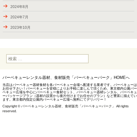
2023年夏にご利用頂きましたお客様
2024年8月
2023年7月2-17日のお届け
2024年7月
2023年6月24日―7月2日のお届け
2023年10月
2023年6月17-18日のお届け
2023年7月
2023年5月後半のBBQデリバリー
2023年6月
2023年GW後半のお届け
検
2023年5月
索:
2023年4月後半のお届け、GW期間中の対応
2023年4月
新たなお届け先・下矢切スーパー堤防（松戸市）
バーベキューレンタル器材、食材販売「バーベキューパーク」HOMEへ
2022年10月
当店はバーベキュー器材食材を各バーベキュー会場へ配達する業者です。バーベキューは
2023年4月15日までのお届け
お任せ下さい！バーベキューを皆様によりお手軽に楽しんで頂くため、東京都内公園バー
2022年8月
ベキュー広場を中心にバーベキュー食材セット、バーベキュー器材レンタル、バーベキュ
ーパッケージプラン（器材の設置から後片付けまでお任せのプラン）など豊富に揃えてい
最近のお届け（8月後半から10月前半）
ます。東京都内指定公園内バーベキュー広場へ無料にてデリバリー！
2022年6月
Copyright © バーベキューレンタル器材、食材販売「バーベキューパーク」 All rights
2022年8月前半のお届け
2022年5月
reserved.
2022年6-7月のお届け
2021年12月
2022年5月のお届け
2021年10月