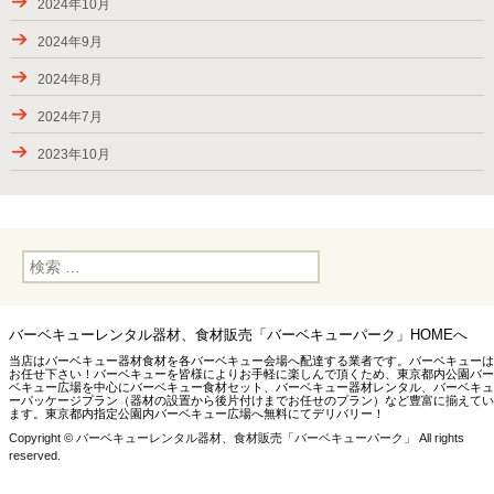
2024年10月
キャンペーン・2024（秋川渓谷）実施中！
2024年9月
2023年夏にご利用頂きましたお客様
2024年8月
2023年7月2-17日のお届け
2024年7月
2023年6月24日―7月2日のお届け
2023年10月
2023年6月17-18日のお届け
2023年7月
2023年5月後半のBBQデリバリー
2023年6月
2023年GW後半のお届け
検
2023年5月
索:
2023年4月後半のお届け、GW期間中の対応
2023年4月
新たなお届け先・下矢切スーパー堤防（松戸市）
バーベキューレンタル器材、食材販売「バーベキューパーク」HOMEへ
2022年10月
当店はバーベキュー器材食材を各バーベキュー会場へ配達する業者です。バーベキューは
2023年4月15日までのお届け
お任せ下さい！バーベキューを皆様によりお手軽に楽しんで頂くため、東京都内公園バー
2022年8月
ベキュー広場を中心にバーベキュー食材セット、バーベキュー器材レンタル、バーベキュ
ーパッケージプラン（器材の設置から後片付けまでお任せのプラン）など豊富に揃えてい
最近のお届け（8月後半から10月前半）
ます。東京都内指定公園内バーベキュー広場へ無料にてデリバリー！
2022年6月
Copyright © バーベキューレンタル器材、食材販売「バーベキューパーク」 All rights
2022年8月前半のお届け
2022年5月
reserved.
2022年6-7月のお届け
2021年12月