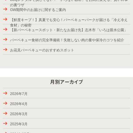
の裏ワザ
GW期間中のお届けに関するご案内
【鮮度キープ！】真夏でも安心！バーベキューパークが届ける「冷え冷え
食材」の秘密
【新バーベキュースポット・新たなお届け先】志木市「いろは親水公園」
バーベキュー食材の完全準備術！失敗しない肉の量や保冷のコツを紹介
お花見バーベキューのおすすめスポット
2025年バーベキューシーズンの始まり
紅葉が楽しめるBBQスポット
9月28日から10月6日のお届け
パッケージプラン・ローストダッチをラインアップ
2026年7月
2024年9月7-8日のお届け、BBQバスパック
2026年4月
2024年8月24-31日のお届け
2026年3月
夏休み期間（お盆）中にご利用頂きましたお客様の様子
2025年3月
ご利用頂きましたお客様、2024年春―夏