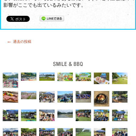
影響がここでも出ているみたいです。
投
←
過去の投稿
稿
ナ
ビ
ゲ
ー
シ
ョ
ン