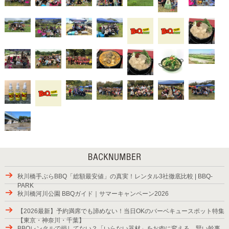
秋川橋手ぶらBBQ「総額最安値」の真実！レンタル3社徹底比較 | BBQ-
PARK
秋川橋河川公園 BBQガイド｜サマーキャンペーン2026
【2026最新】予約満席でも諦めない！当日OKのバーベキュースポット特集
【東京・神奈川・千葉】
BBQレンタルで損してない？「いらない器材」をお肉に変える、賢い幹事