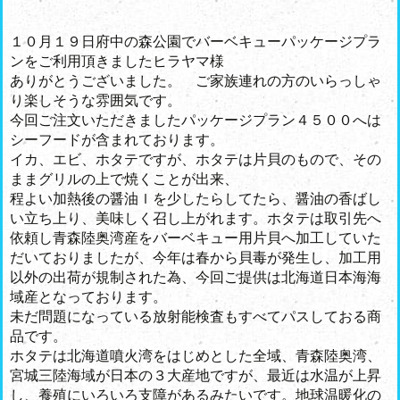
１０月１９日府中の森公園でバーベキューパッケージプラ
ンをご利用頂きましたヒラヤマ様
ありがとうございました。 ご家族連れの方のいらっしゃ
り楽しそうな雰囲気です。
今回ご注文いただきましたパッケージプラン４５００へは
シーフードが含まれております。
イカ、エビ、ホタテですが、ホタテは片貝のもので、その
ままグリルの上で焼くことが出来、
程よい加熱後の醤油ｌを少したらしてたら、醤油の香ばし
い立ち上り、美味しく召し上がれます。ホタテは取引先へ
依頼し青森陸奥湾産をバーベキュー用片貝へ加工していた
だいておりましたが、今年は春から貝毒が発生し、加工用
以外の出荷が規制された為、今回ご提供は北海道日本海海
域産となっております。
未だ問題になっている放射能検査もすべてパスしておる商
品です。
ホタテは北海道噴火湾をはじめとした全域、青森陸奥湾、
宮城三陸海域が日本の３大産地ですが、最近は水温が上昇
し、養殖にいろいろ支障があるみたいです。地球温暖化の